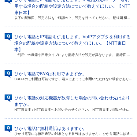
用する場合の配線や設定方法について教えてほしい。【NTT
東日本】
以下の配線図、設定方法をご確認の上、設定を行ってください。 配線図 機器の設定方法 配線図 ご利用中の機器によりポート数やポートの名称が若干異なる場合があります。 ホームタイプの場合 PR200NEについては回線終端装置 […]
ひかり電話とIP電話を併用します。VoIPアダプタを利用する
場合の配線や設定方法について教えてほしい。【NTT東日
本】
ご利用中の機器や回線タイプにより配線方法や設定が異なります。 配線図 機器の設定方法 インターネットの接続設定 ひかり電話の設定 @niftyフォンの設定 通話テストと機器のラン プ状態 配線図 ※ ご利用中 […]
ひかり電話でFAXは利用できますか。
G3FAXのご利用は可能ですが、端末によってご利用いただけない場合があります。 FAXの国際規格の一つに「G3 FAX」という規格があります。「G3 FAX」は一般的なアナログ回線用の機器になります。 ※ […]
ひかり電話の対応機器が故障した場合の問い合わせ先はあり
ますか。
NTT東日本 / NTT西日本へお問い合わせください。 NTT東日本 お問い合わせ一覧 NTT西日本 お問い合わせ一覧
ひかり電話に無料通話はありますか。
ひかり電話には無料通話の対象となる番号はありません。 ひかり電話には通話料を含んだ料金プランがあります。 詳しくは以下のページをご覧ください。 NTT東日本 NTT西日本