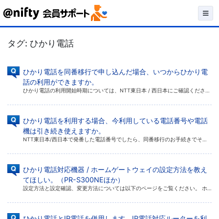
Skip
to
タグ:
ひかり電話
content
ひかり電話を同番移行で申し込んだ場合、いつからひかり電
話の利用ができますか。
ひかり電話の利用開始時期については、NTT東日本 / 西日本にご確認ください。 ひかり電話の手続きはNTT東日本 / 西日本で行います。ご利用状況などにより利用開始時期も異なります。 詳しくはNTT東日本 / 西日本へお […]
ひかり電話を利用する場合、今利用している電話番号や電話
機は引き続き使えますか。
NTT東日本/西日本で発番した電話番号でしたら、同番移行のお手続きでそのまま利用できます。 NTT以外の通信会社で発番した番号は移行できません。 電話機は、アナログ回線用電話機であればそのまま利用できます。一部、デジタル […]
ひかり電話対応機器 / ホームゲートウェイの設定方法を教え
てほしい。（PR-S300NEほか）
設定方法と設定確認、変更方法については以下のページをご覧ください。 ホームゲートウェイ（PR-S300NE）の設定
ひかり電話とIP電話を併用します。IP電話対応ルーターを利