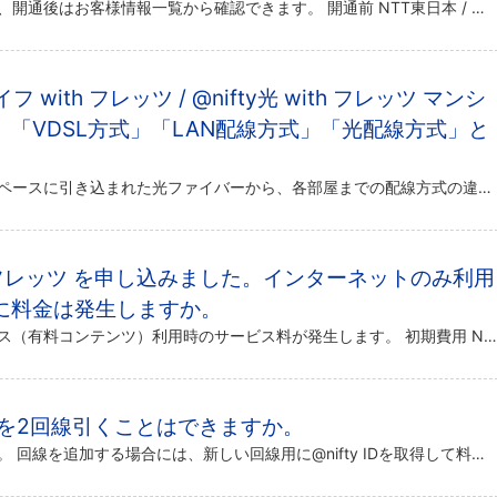
開通前はNTT東日本 / 西日本で、開通後はお客様情報一覧から確認できます。 開通前 NTT東日本 / 西日本より行われる工事についての連絡（コンサルティング）の際にご確認ください。 開通後 以下のリンクから「お客様情報 […]
光ライフ with フレッツ / @nifty光 with フレッツ マンシ
「VDSL方式」「LAN配線方式」「光配線方式」と
マンション・集合住宅の共有スペースに引き込まれた光ファイバーから、各部屋までの配線方式の違いです。 VDSL方式 LAN配線もひかり配線もない場合に、既存の電話配線を利用して各戸まで接続する方式です。 室内では電話回線用 […]
ith フレッツ を申し込みました。インターネットのみ利用
に料金は発生しますか。
初期費用や、オプションサービス（有料コンテンツ）利用時のサービス料が発生します。 初期費用 NTT工事費について詳しくは、以下のページをご覧ください。 フレッツ光「@nifty光ライフ with フレッツ」料金詳細 ※ […]
線を2回線引くことはできますか。
ホームタイプの場合は可能です。 回線を追加する場合には、新しい回線用に@nifty IDを取得して料金コースの設定をしていただく必要があります。 ※ 1つの@nifty IDで2回線分のご利用はできません。※ 接続コース […]