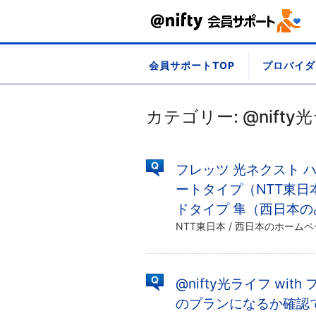
Skip
会員サポートTOP
プロバイダ
to
content
カテゴリー:
@nifty
フレッツ 光ネクスト ハ
ートタイプ（NTT東日
ドタイプ 隼（西日本の
@nifty光ライフ w
のプランになるか確認