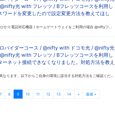
/ @nifty光 with フレッツ / Bフレッツコースを利用し
スワードを変更したので設定変更方法を教えてほし
以下の内容をご確認ください。 ひかり電話対応機器 / ホームゲートウェイをご利用の場合 @niftyフォン対応機器をご利用の場合 PPPoE接続をご利用の場合（回線終端装置あるいはVDSL装置とパソコン直結の場合） フレ […]
 プロバイダーコース / @nifty with ドコモ光 / @nifty光
/ @nifty光 with フレッツ / Bフレッツコースを利用し
ターネット接続できなくなりました。対処方法を教え
ご利用の環境により対処方法が異なります。以下からご自身の環境に該当する対処方法をご確認ください。 はじめに障害あるいはメンテナンスが発生していないかご確認ください。 トラブル / メンテナンス情報 障害やメンテナンスが発 […]
7
8
9
10
11
12
13
14
»
最後 »