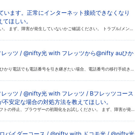
利用しています。正常にインターネット接続できなくなり
えてほしい。
以下の対処方法をご確認ください。 まず、障害が発生していないかご確認ください。 トラブル/メンテナンス情報 障害が発生していない場合は、以下をご確認ください。 ■ VH-100VR-N ランプ点灯状態 ※ IP電話利用時 […]
フレッツ / @nifty光 with フレッツから@nifty auひか
ひかり電話を利用しており、auひかり電話でも電話番号を引き継ぎたい場合、電話番号の移行手続きが必要になります。 ※ auひかり電話で新しい番号を発番する場合には不要です。 マンションタイプ（マンションE）をお申し込みの場 […]
 フレッツ / @nifty光 with フレッツ / Bフレッツコース
が不安定な場合の対処方法を教えてほしい。
機器の再起動、セキュリティソフトの停止、ブラウザーの初期化をお試しください。 まず、障害が発生していないかご確認ください。 トラブル/メンテナンス情報 障害が発生していない場合は、以下をご確認ください。 機器再起動 セキ […]
 プロバイダーコース / @nifty with ドコモ光 / @nifty光