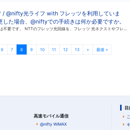
ッツ / @nifty光ライフ with フレッツを利用していま
更した場合、@niftyでの手続きは何か必要ですか。
基本的には@niftyでのお手続きは不要です。 NTTのフレッツ光回線を、フレッツ 光ネクストやフレッツ 光ライトなどに変更しても、基本的に@niftyでのお手続きは不要です。 お引っ越しなどで住所・電話番号等のご登録情 […]
6
7
8
9
10
11
12
13
»
最後 »
目
高速モバイル通信
@nifty WiMAX