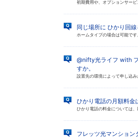
同じ場所に ひかり回
@nifty光ライフ w
すか。
ひかり電話の月額料金
フレッツ光マンション