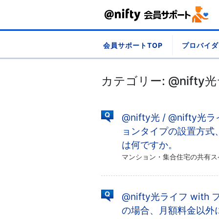
Skip
会員サポートTOP
プロバイダ
to
content
カテゴリー:
@nifty
@nifty光 / @nifty
ョンタイプの設置方式、
は何ですか。
@nifty光ライフ w
の場合、月額料金以外