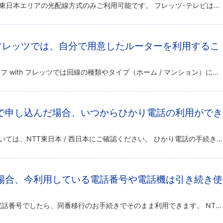
マンションタイプの場合、NTT東日本エリアの光配線方式のみご利用可能です。 フレッツ･テレビは戸建てにお住まいの方におすすめのサービスです。 マンションタイプの回線の場合は、NTT東日本エリアで、配線方式が光配線方式（構 […]
ith フレッツでは、自分で用意したルーターを利用するこ
利用は可能です。 @nifty光ライフ with フレッツでは回線の種類やタイプ（ホーム / マンション）によって、接続に必要な機器がNTT東日本 / 西日本よりレンタルされます。 ルーターの利用にあたっては、レンタル機 […]
で申し込んだ場合、いつからひかり電話の利用ができ
ひかり電話の利用開始時期については、NTT東日本 / 西日本にご確認ください。 ひかり電話の手続きはNTT東日本 / 西日本で行います。ご利用状況などにより利用開始時期も異なります。 詳しくはNTT東日本 / 西日本へお […]
場合、今利用している電話番号や電話機は引き続き使
NTT東日本/西日本で発番した電話番号でしたら、同番移行のお手続きでそのまま利用できます。 NTT以外の通信会社で発番した番号は移行できません。 電話機は、アナログ回線用電話機であればそのまま利用できます。一部、デジタル […]