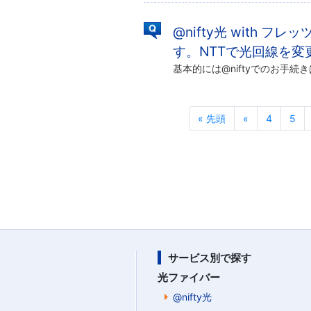
@nifty光 with フレ
す。NTTで光回線を変
« 先頭
«
4
5
サービス別で探す
光ファイバー
@nifty光