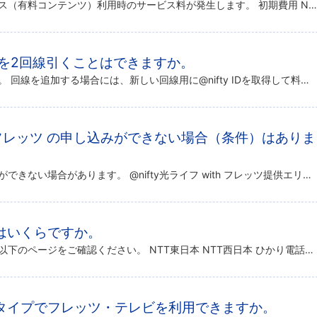
初期費用や、オプションサービス（有料コンテンツ）利用時のサービス料が発生します。 初期費用 NTT工事費について詳しくは、以下のページをご覧ください。 フレッツ光「@nifty光ライフ with フレッツ」料金詳細 ※ […]
線を2回線引くことはできますか。
ホームタイプの場合は可能です。 回線を追加する場合には、新しい回線用に@nifty IDを取得して料金コースの設定をしていただく必要があります。 ※ 1つの@nifty IDで2回線分のご利用はできません。※ 接続コース […]
ith フレッツ の申し込みができない場合（条件）はありま
設置先の環境によって申し込みができない場合があります。 @nifty光ライフ with フレッツ提供エリア内であることを前提とします。 一戸建てにお住まいの場合 引き込みができる配管・エアコンダクトなどがなく、なおかつ壁 […]
はいくらですか。
ひかり電話の料金については、以下のページをご確認ください。 NTT東日本 NTT西日本 ひかり電話は無料通話ではありません。通話料は別途かかります。 1電話番号ごとにユニバーサルサービス料金・電話リレーサービス料金が必要 […]
タイプでフレッツ・テレビを利用できますか。