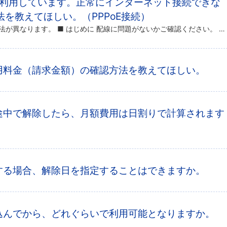
ァ光を利用しています。正常にインターネット接続できな
を教えてほしい。（PPPoE接続）
接続できない状況により対処方法が異なります。 ■ はじめに 配線に問題がないかご確認ください。 詳しい配線については、以下のページをご覧ください。 コミュファ光 機器の接続・配線について 接続機器のランプの状態については […]
のご利用料金（請求金額）の確認方法を教えてほしい。
を月の途中で解除したら、月額費用は日割りで計算されます
を解除する場合、解除日を指定することはできますか。
を申し込んでから、どれぐらいで利用可能となりますか。