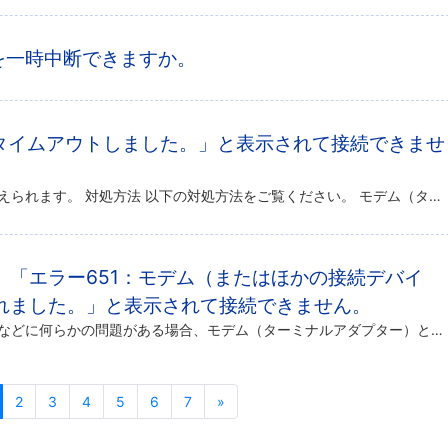
利用を一時中断できますか。
はタイムアウトしました。」と表示されて接続できませ
認証に時間がかかっていると考えられます。 対処方法 以下の対処方法をご覧ください。 モデム（ターミナルアダプター）とパソコンの再起動ダイヤルアップ接続の作り直しパソコンのネットワーク再構築 モデム（ターミナルアダプター） […]
、「エラー651：モデム（またはほかの接続デバイ
れました。」と表示されて接続できません。
モデムやターミナルアダプターなどに何らかの問題がある場合、モデム（ターミナルアダプター）とパソコンの再起動を行います。
2
3
4
5
6
7
»