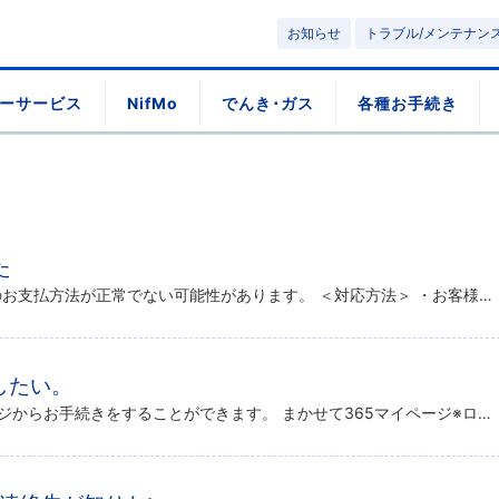
お知らせ
トラブル/メンテナン
ーサービス
NifMo
でんき･ガス
各種お手続き
た
お支払いが滞っている/ご登録のお支払方法が正常でない可能性があります。 ＜対応方法＞ ・お客様情報一覧から、ご登録のお支払方法の確認/再登録をお願いします。 ・請求書がお手元にある場合は、請求書記載の支払期限までにお支払 […]
したい。
＠niftyまかせて365のマイページからお手続きをすることができます。 まかせて365マイページ※ログインには、＠nifty IDおよびログインパスワードが必要です。