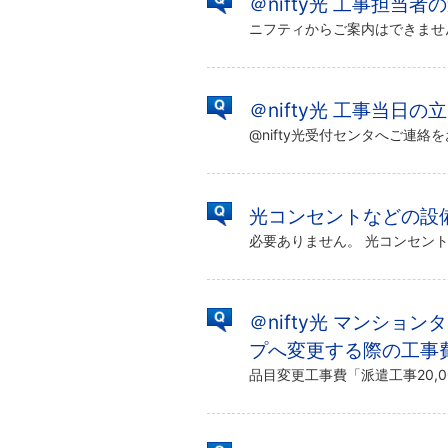
＠nifty光 工事担当
＠nifty光 工事当日
光コンセントなどの設
＠nifty光 マンシ
プへ変更する際の工事