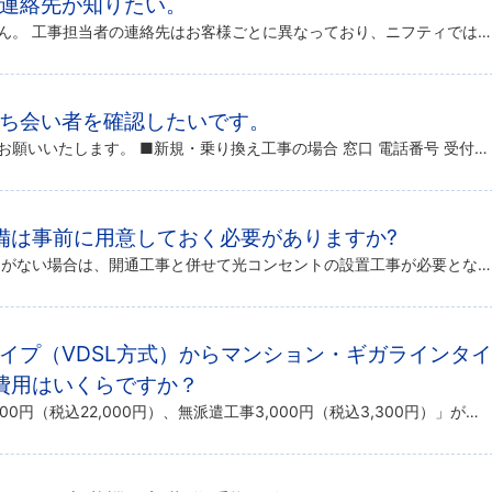
者の連絡先が知りたい。
ニフティからご案内はできません。 工事担当者の連絡先はお客様ごとに異なっており、ニフティでは詳細の把握が不可となっております。 そのため、お問い合わせいただいても回答できかねます。 恐れ入りますが、工事日前日もしくは当日 […]
の立ち会い者を確認したいです。
@nifty光受付センタへご連絡をお願いいたします。 ■新規・乗り換え工事の場合 窓口 電話番号 受付時間 @nifty光受付センタ 0120-923-439 10:00 ～ 21:00 （土日祝日を含む毎日営業 ※ニフ […]
備は事前に用意しておく必要がありますか?
必要ありません。 光コンセントがない場合は、開通工事と併せて光コンセントの設置工事が必要となります。(一部例外がございます) 両工事は、派遣された作業員が行いますので、お客様には当日のお立ち会いのみご協力をお願い申し上げ […]
ョンタイプ（VDSL方式）からマンション・ギガラインタイ
費用はいくらですか？
品目変更工事費「派遣工事20,000円（税込22,000円）、無派遣工事3,000円（税込3,300円）」が発生いたします。 ※キャンペーンにより無料となる場合がございます。 ※品目変更工事に関するご注意事項につきまして […]