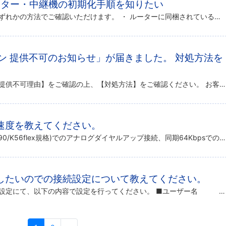
ルーター・中継機の初期化手順を知りたい
初期化方法の詳細は、以下のいずれかの方法でご確認いただけます。 ・ ルーターに同梱されている設定ガイドを参照する ・電話やチャットで問い合わせを行う 詳細な設定方法に関しては各社へお問合せください。 連絡先の詳細は以下F […]
ション 提供不可のお知らせ」が届きました。 対処方法を
メール文面に記載されている【提供不可理由】をご確認の上、【対処方法】をご確認ください。 お客さまIDが正しくありません。 回線名義人が正しくありません。 契約者電話番号が正しくありません。 回線の契約情報（お客さまID、 […]
速度を教えてください。
ニフティでは、最高56Kbps(V.90/K56flex規格)でのアナログダイヤルアップ接続、同期64KbpsでのISDN接続(MP時は128Kbps)が可能です。 なお接続速度は保証するものではなく、モデム機種や回線品 […]
したいのでの接続設定について教えてください。
お使いの機器のダイヤルアップ設定にて、以下の内容で設定を行ってください。 ■ユーザー名 ：お客様の@nifty ID ※1 ■ログインパスワード ：お客様のパスワード ■ダイヤルアップ接続先電 […]