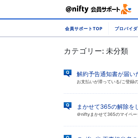
Skip
会員サポートTOP
プロバイダ
to
content
カテゴリー:
未分類
解約予告通知書が届い
まかせて365の解除を