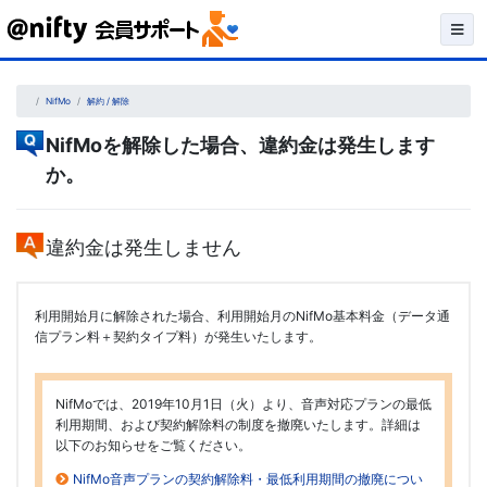
Skip
to
content
NifMo
解約 / 解除
NifMoを解除した場合、違約金は発生します
か。
違約金は発生しません
利用開始月に解除された場合、利用開始月のNifMo基本料金（データ通
信プラン料＋契約タイプ料）が発生いたします。
NifMoでは、2019年10月1日（火）より、音声対応プランの最低
利用期間、および契約解除料の制度を撤廃いたします。詳細は
以下のお知らせをご覧ください。
NifMo音声プランの契約解除料・最低利用期間の撤廃につい