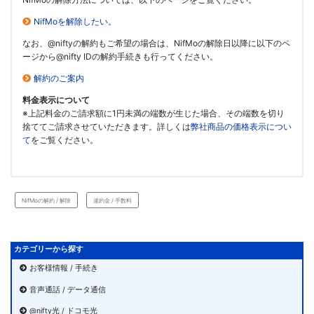
NifMoを解除したい。
なお、@niftyの解約もご希望の場合は、NifMoの解除日以降に以下のペ
ージから@nifty IDの解約手続きも行ってください。
解約のご案内
料金表示について
※上記料金のご請求額に1円未満の端数が生じた場合、その端数を切り
捨ててご請求させていただきます。詳しくは
弊社商品の価格表示につい
て
をご覧ください。
NifMoの解約 / 解除
違約金 / 手数料
カテゴリーから探す
お客様情報 / 手続き
音声通話 / データ通信
@nifty光 / ドコモ光