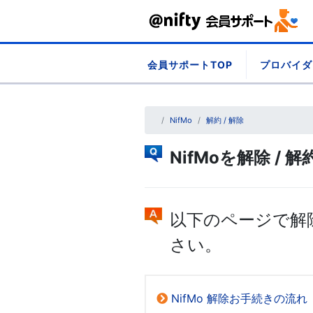
Skip
会員サポートTOP
プロバイダ
to
content
NifMo
解約 / 解除
NifMoを解除 / 
以下のページで解
さい。
NifMo 解除お手続きの流れ