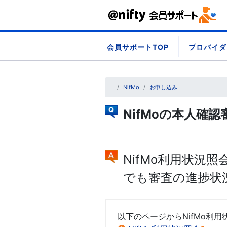
Skip
会員サポートTOP
プロバイダ
to
content
NifMo
お申し込み
NifMoの本人確
NifMo利用状況
でも審査の進捗状
以下のページからNifMo利