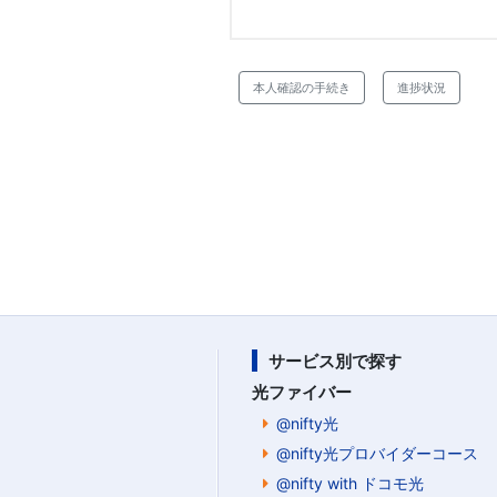
本人確認の手続き
進捗状況
サービス別で探す
光ファイバー
@nifty光
@nifty光プロバイダーコース
@nifty with ドコモ光