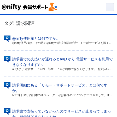
Skip
to
タグ:
請求関連
content
@nifty使用権とは何ですか。
@nifty使用権は、その月の@niftyの請求金額の合計（※ 一部サービスを除く）と該当の金額を相殺させていただき、その残額をお支払いいただく制度です。 ※ @nifty使用権が利用できない一部サービスは以下の通りです […]
請求書での支払いが遅れるとauひかり 電話サービスも利用で
きなくなりますか。
auひかり 電話サービスの一部サービスが利用できなくなります。 お支払いの確認ができない場合、サービスのご利用を停止します。@nifty auひかりをご利用の場合、インターネットへの接続、および、auひかり 電話サービス […]
請求明細にある「リモートサポートサービス」とは何です
か。
NTT東日本 / 西日本のオペレーターがお客様のパソコンにアクセスして、オンライン上からの遠隔操作でサポートするサービスです。 「リモートサポートサービス」は、フレッツ・アクセスサービスやNTT東日本 / 西日本が提供す […]
請求書で支払っていなかったのでサービスが止まってしまっ
た。登録はどうなりますか。