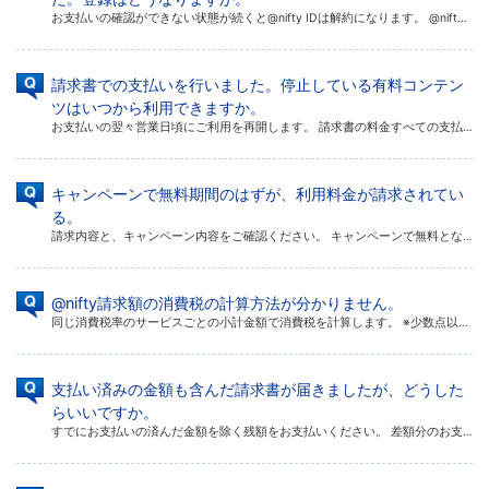
お支払いの確認ができない状態が続くと@nifty IDは解約になります。 @niftyでは、お申し込みいただいたお支払方法でご利用料金のお支払いが確認できない場合、請求書をお送りしております。 請求書でもお支払いが確認で […]
請求書での支払いを行いました。停止している有料コンテン
ツはいつから利用できますか。
お支払いの翌々営業日頃にご利用を再開します。 請求書の料金すべての支払いが完了されなければ利用再開ができません。※ 請求書の送付タイミングについては、お客様の状況によって異なりますので、メールサポート窓口へお問い合わせく […]
キャンペーンで無料期間のはずが、利用料金が請求されてい
る。
請求内容と、キャンペーン内容をご確認ください。 キャンペーンで無料となる対象サービス以外は、キャンペーン期間中も請求が発生します。 請求内容をご確認ください。 キャンペーンで無料となるサービス ※ キャンペーンによって内 […]
@nifty請求額の消費税の計算方法が分かりません。
同じ消費税率のサービスごとの小計金額で消費税を計算します。 ※少数点以下の料金を切り捨てております。 ※料金発生時期により税率が異なる場合が場合がございます。 ※法人会員の場合、ID毎の【請求明細】ではサービスごとに消費 […]
支払い済みの金額も含んだ請求書が届きましたが、どうした
らいいですか。
すでにお支払いの済んだ金額を除く残額をお支払いください。 差額分のお支払い方法については、お手元の「ご利用代金請求書」に記載されている専用窓口へご相談ください。 ※ 入金状況など、金融機関での確認を行うため土・日・祝日は […]