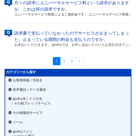
月々の請求にユニバーサルサービス料という請求があります
が、これは何の請求ですか。
ユニバーサルサービス制度によるご負担金です。 ユニバーサルサービス制度とは、NTT地域会社（東日本 / 西日本）が全国一律の電話サービスを維持するため、過疎地など採算性の低い地域で生じる赤字を通信事業者が拠出した資金で賄 […]
請求書で支払っていなかったのでサービスが止まってしまっ
た。止まっている期間の料金も支払うのですか。
お支払いいただきます。 @niftyでは、お申し込みいただいたお支払方法でご利用料金のお支払いが確認できない場合、請求書をお送りしております。 請求書でもお支払いが確認できない場合、サービスのご利用を停止させていただきま […]
1
2
3
»
カテゴリーから探す
お客様情報 / 手続き
音声通話 / データ通信
@nifty光 / ドコモ光
/ その他フレッツサービス
その他接続サービス
メール
@niftyフォン