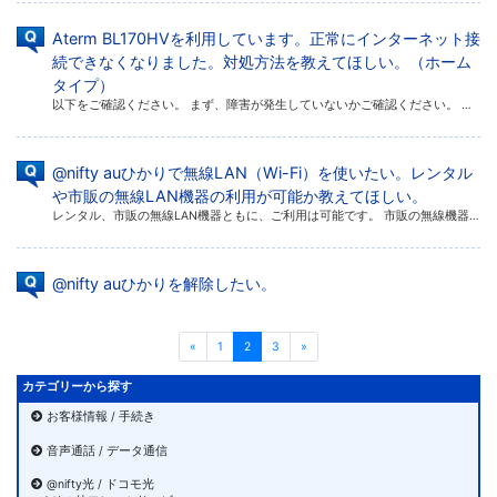
Aterm BL170HVを利用しています。正常にインターネット接
続できなくなりました。対処方法を教えてほしい。（ホーム
タイプ）
以下をご確認ください。 まず、障害が発生していないかご確認ください。 トラブル / メンテナンス情報 障害が発生していない場合は、以下をご確認ください。 ■ Aterm BL170HVランプ点灯状態 （正面） 「ランプ状 […]
@nifty auひかりで無線LAN（Wi-Fi）を使いたい。レンタル
や市販の無線LAN機器の利用が可能か教えてほしい。
レンタル、市販の無線LAN機器ともに、ご利用は可能です。 市販の無線機器をご利用の場合 市販の無線LANでもお客さまご自身で設定することでご利用は可能です。 サポートにつきましては、弊社でご案内できない範囲となりますので […]
@nifty auひかりを解除したい。
«
1
2
3
»
カテゴリーから探す
お客様情報 / 手続き
音声通話 / データ通信
@nifty光 / ドコモ光