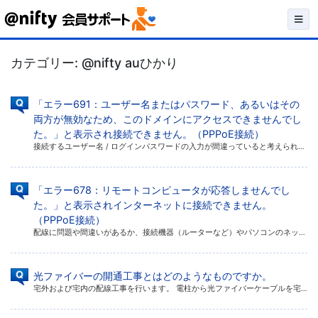
Skip
to
カテゴリー:
@nifty auひかり
content
「エラー691：ユーザー名またはパスワード、あるいはその
両方が無効なため、このドメインにアクセスできませんでし
た。」と表示され接続できません。（PPPoE接続）
接続するユーザー名 / ログインパスワードの入力が間違っていると考えられます。 表示されるエラー内容 対処方法 接続するユーザー名 / ログインパスワードの確認 ご入会時に送られてきた「@nifty IDのご案内」をお手 […]
「エラー678：リモートコンピュータが応答しませんでし
た。」と表示されインターネットに接続できません。
（PPPoE接続）
配線に問題や間違いがあるか、接続機器（ルーターなど）やパソコンのネットワーク関連が不安定な可能性があります。 対処方法について詳しくは、以下をご確認ください。 対処方法 配線を確認後パソコンと接続機器の再起動を行う 物理 […]
光ファイバーの開通工事とはどのようなものですか。
宅外および宅内の配線工事を行います。 電柱から光ファイバーケーブルを宅内の回線終端装置まで引き込む配線工事を行います。 宅内への引き込み方法は、既存の電話用配管やエアコン用ダクトを利用する場合や、壁に穴を空けて（※）引き […]