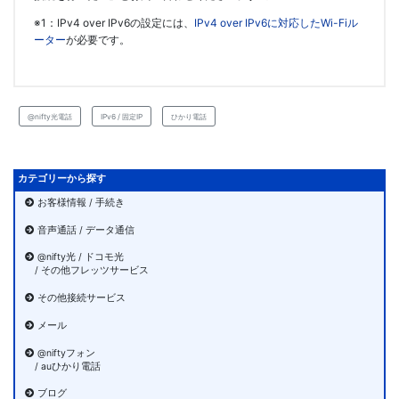
※1：IPv4 over IPv6の設定には、
IPv4 over IPv6に対応したWi-Fiル
ーター
が必要です。
@nifty光電話
IPv6 / 固定IP
ひかり電話
カテゴリーから探す
お客様情報 / 手続き
音声通話 / データ通信
@nifty光 / ドコモ光
/ その他フレッツサービス
その他接続サービス
メール
@niftyフォン
/ auひかり電話
ブログ