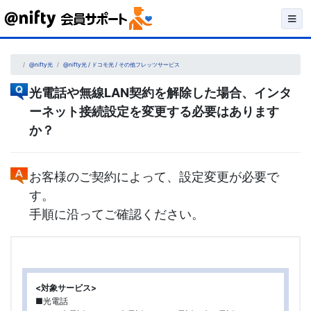
Skip
to
content
@nifty光
@nifty光 / ドコモ光 / その他フレッツサービス
光電話や無線LAN契約を解除した場合、インタ
ーネット接続設定を変更する必要はあります
か？
お客様のご契約によって、設定変更が必要で
す。
手順に沿ってご確認ください。
<対象サービス>
■光電話