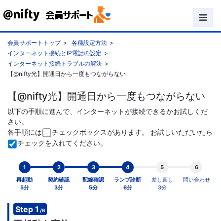
会員サポートトップ
各種設定方法
インターネット接続とIP電話の設定
インターネット接続トラブルの解決
【@nifty光】開通日から一度もつながらない
【@nifty光】開通日から一度もつながらない
以下の手順に進んで、インターネットが接続できるかお試しくだ
さい。
各手順には
チェックボックスがあります。 お試しいただいたら
チェックを入れてください。
1
2
3
4
5
6
再起動
契約確認
配線確認
ランプ診断
差し直し
問い合わせ
5分
3分
5分
6分
3分
Step 1
/6