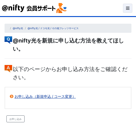
Skip
to
content
@nifty光
@nifty光 / ドコモ光 / その他フレッツサービス
@nifty光を新規に申し込む方法を教えてほし
い。
以下のページからお申し込み方法をご確認くだ
さい。
お申し込み（新規申込 / コース変更）
お申し込み