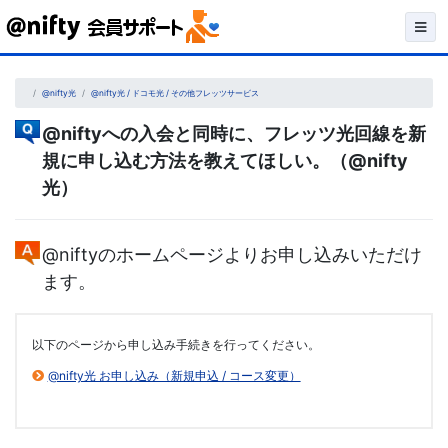
Skip
to
content
@nifty光
@nifty光 / ドコモ光 / その他フレッツサービス
@niftyへの入会と同時に、フレッツ光回線を新
規に申し込む方法を教えてほしい。（@nifty
光）
@niftyのホームページよりお申し込みいただけ
ます。
以下のページから申し込み手続きを行ってください。
@nifty光 お申し込み（新規申込 / コース変更）