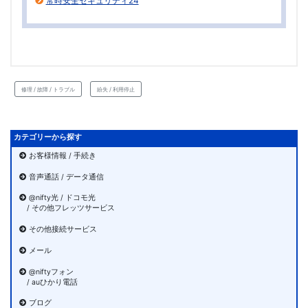
常時安全セキュリティ24
修理 / 故障 / トラブル
紛失 / 利用停止
カテゴリーから探す
お客様情報 / 手続き
音声通話 / データ通信
@nifty光 / ドコモ光
/ その他フレッツサービス
その他接続サービス
メール
@niftyフォン
/ auひかり電話
ブログ