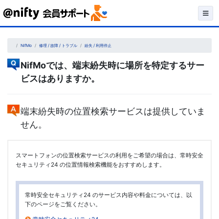
Skip
to
content
NifMo
修理 / 故障 / トラブル
紛失 / 利用停止
NifMoでは、端末紛失時に場所を特定するサー
ビスはありますか。
端末紛失時の位置検索サービスは提供していま
せん。
スマートフォンの位置検索サービスの利用をご希望の場合は、常時安全
セキュリティ24 の位置情報検索機能をおすすめします。
常時安全セキュリティ24 のサービス内容や料金については、以
下のページをご覧ください。