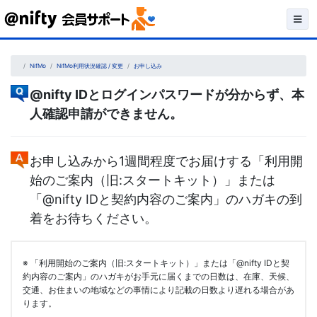
Skip
to
content
NifMo
NifMo利用状況確認 / 変更
お申し込み
@nifty IDとログインパスワードが分からず、本
人確認申請ができません。
お申し込みから1週間程度でお届けする「利用開
始のご案内（旧:スタートキット）」または
「@nifty IDと契約内容のご案内」のハガキの到
着をお待ちください。
※ 「利用開始のご案内（旧:スタートキット）」または「@nifty IDと契
約内容のご案内」のハガキがお手元に届くまでの日数は、在庫、天候、
交通、お住まいの地域などの事情により記載の日数より遅れる場合があ
ります。