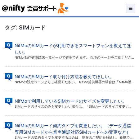
Skip
to
タグ:
SIMカード
content
NifMoのSIMカードが利用できるスマートフォンを教えてほ
しい。
NifMo 動作確認端末一覧ページで確認できます。 以下のページをご覧ください。 NifMo 動作確認端末一覧 ※ お手持ちの端末が一覧に記載されていない場合、LTE / 3Gに対応できる機種かどうかのご確認は、機器メー […]
NifMoのSIMカード取り付け方法を教えてほしい。
NifMoの設定ページよりご確認ください。 NifMo提供機器の場合は「NifMo販売機器（スマホセット）の初期設定方法」より、NifMo提供機器以外の場合は「SIMカードのみ購入された方の初期設定方法」よりお使いの機器 […]
NifMoで利用しているSIMカードのサイズを変更したい。
SIMカードのサイズのみを変更したい場合は、「SIMカードのサイズ変更 / 再発行メールフォーム」から申請してください。 SIMカードのサイズ変更 / 再発行メールフォーム ※ ログインが必要です。@nifty IDとロ […]
NifMoのSIMカード契約タイプを変更したい。（データ通信
専用SIMカードから音声通話対応SIMカードへの変更など）
SIMカードの契約タイプを変更する場合は、現在のご契約を解除し、新規でお申し込みください。 契約タイプ変更方法 1. 現在のNifMoのご契約の解除手続きを行います。 以下のページからNifMo解除ページへログインしてお […]