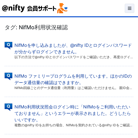
Skip
to
タグ:
NifMo利用状況確認
content
NifMoを申し込みましたが、@nifty IDとログインパスワード
が分からずログインできません。
以下の方法で@nifty IDとログインパスワードをご確認いただき、再度ログインをお試しください。 ご利用開始前の場合 ご利用開始後の場合 ご利用開始前の場合 @nifty IDとログインパスワードは、お申し込み手続き完 […]
NifMo ファミリープログラムを利用しています。ほかのIDの
データ通信量の確認はできますか。
NifMo回線ごとのデータ通信量（利用量）はご確認いただけません。 親ID会員、子ID会員でシェアプランを契約している場合、データ通信容量の残量（総量）については、それぞれのマイ ニフティアプリやNifMo利用状況照会ペ […]
NifMo利用状況照会ログイン時に「NifMoをご利用いただい
ておりません」というエラーが表示されました。どうしたら
いいですか。
複数の@nifty IDをお持ちの場合、NifMoを契約されている@nifty IDをご確認の上、再度ログインをお試しください。 ログインを再度行うには、以下の手順をご確認ください。 1. 以下のページからお客様情報一覧 […]