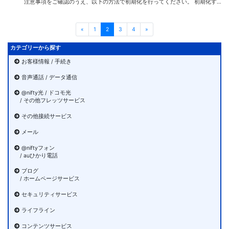
注意事項をご確認のうえ、以下の方法で初期化を行ってください。 初期化すると、それまでに設定した値はすべて消去され、工場出荷状態に戻ります。 機器に設定した@nifty IDやパスワードなどの認証情報もすべて消去されます。 […]
«
1
2
3
4
»
カテゴリーから探す
お客様情報 / 手続き
音声通話 / データ通信
@nifty光 / ドコモ光
/ その他フレッツサービス
その他接続サービス
メール
@niftyフォン
/ auひかり電話
ブログ
/ ホームページサービス
セキュリティサービス
ライフライン
コンテンツサービス