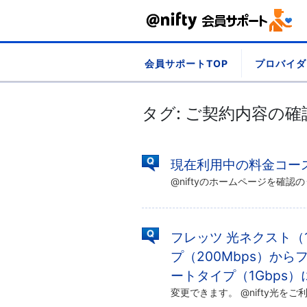
Skip
会員サポートTOP
プロバイダ
to
content
タグ:
ご契約内容の確
現在利用中の料金コースか
フレッツ 光ネクスト（1
プ（200Mbps）から
ートタイプ（1Gbps