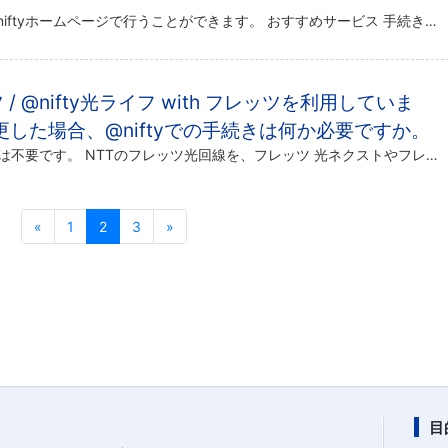
手続きについては、それぞれ@niftyホームページで行うことができます。 おすすめサービス 手続きの流れ @nifty光ライフ with フレッツ / @nifty光 with フレッツの解除をした後にBフレッツコースの […]
ッツ / @nifty光ライフ with フレッツを利用していま
更した場合、@niftyでの手続きは何か必要ですか。
基本的には@niftyでのお手続きは不要です。 NTTのフレッツ光回線を、フレッツ 光ネクストやフレッツ 光ライトなどに変更しても、基本的に@niftyでのお手続きは不要です。 お引っ越しなどで住所・電話番号等のご登録情 […]
«
1
2
3
»
目