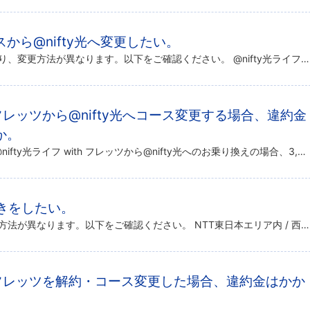
から@nifty光へ変更したい。
現在ご利用中の料金コースにより、変更方法が異なります。以下をご確認ください。 @nifty光ライフ with フレッツ / @nifty光 with フレッツから変更される場合 以下のページから申し込み方法をご確認くださ […]
th フレッツから@nifty光へコース変更する場合、違約金
か。
@nifty光 with フレッツおよび@nifty光ライフ with フレッツから@nifty光へのお乗り換えの場合、3,300円（税込）の乗り換え手数料がかかります。 料金表示について ※上記料金のご請求額に1円未満 […]
続きをしたい。
移転の内容により、お手続きの方法が異なります。以下をご確認ください。 NTT東日本エリア内 / 西日本エリア内でのお引越しの場合 以下のページからお手続きください。 お客様情報 / お手続き NTT東日本 / 西日本エリ […]
ith フレッツを解約・コース変更した場合、違約金はかか