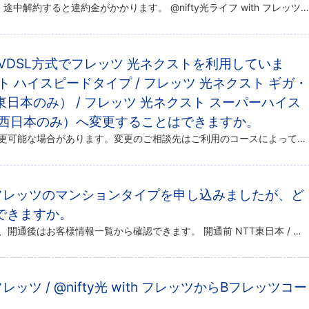
2年割プランをご利用の場合は、途中解約すると違約金がかかります。 @nifty光ライフ with フレッツのホームタイプには「標準プラン」および「2年割プラン」があります。 マンションタイプには2年割プランはありません。 […]
VDSL方式でフレッツ 光ネクストを利用していま
 ハイスピードタイプ / フレッツ 光ネクスト ギガ・
東日本のみ） / フレッツ 光ネクスト スーパーハイス
T西日本のみ）へ変更することはできますか。
マンション設備によっては、変更可能な場合があります。変更のご相談先はご利用のコースによって異なりますので、ご契約内容をご確認の上、各お問い合わせ窓口までご連絡ください。 ご利用コースの確認方法 以下ページにログインし、「 […]
ith フレッツのマンションタイプを申し込みましたが、ど
できますか。
開通前はNTT東日本 / 西日本で、開通後はお客様情報一覧から確認できます。 開通前 NTT東日本 / 西日本より行われる工事についての連絡（コンサルティング）の際にご確認ください。 開通後 以下のリンクから「お客様情報 […]
 フレッツ / @nifty光 with フレッツからBフレッツコー