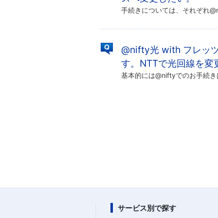
@nifty光 with フレ
す。NTTで光回線を変
サービス別で探す