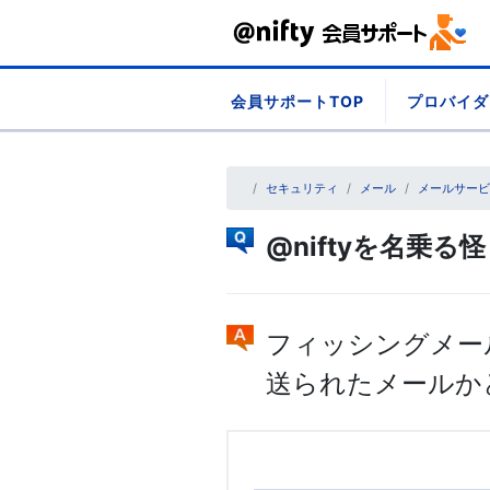
Skip
会員サポートTOP
プロバイダ
to
content
セキュリティ
メール
メールサービ
@niftyを名乗
フィッシングメール
送られたメールか