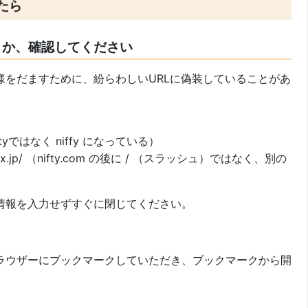
たら
うか、確認してください
様をだますために、紛らわしいURLに偽装していることがあ
 （niftyではなく niffy になっている）
.xxxxxx.jp/ （nifty.com の後に / （スラッシュ）ではなく、別の
情報を入力せずすぐに閉じてください。
ラウザーにブックマークしていただき、ブックマークから開