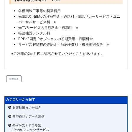
各種回線工事等の初期費用
光電話やNifMoの月額料金・通話料・電話リレーサービス・ユニ
バーサルサービス料 ※
光TVサービスの月額料金・視聴料 ※
接続機器レンタル料
PPPoE固定IPオプションの初期費用・月額料金
サービス解除時の違約金・解約手数料・機器損害金等 ※
※ご利用の2か月後に請求させていただくことがあります。
請求関連
カテゴリーから探す
お客様情報 / 手続き
音声通話 / データ通信
@nifty光 / ドコモ光
/ その他フレッツサービス