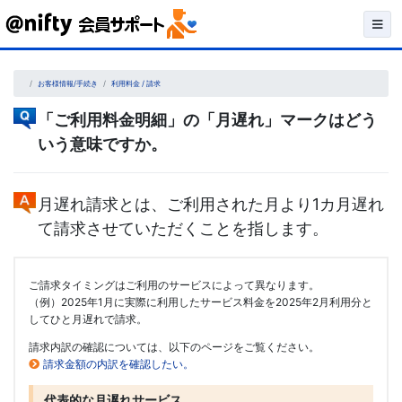
Skip
to
content
お客様情報/手続き
利用料金 / 請求
「ご利用料金明細」の「月遅れ」マークはどう
いう意味ですか。
月遅れ請求とは、ご利用された月より1カ月遅れ
て請求させていただくことを指します。
ご請求タイミングはご利用のサービスによって異なります。
（例）2025年1月に実際に利用したサービス料金を2025年2月利用分と
してひと月遅れで請求。
請求内訳の確認については、以下のページをご覧ください。
請求金額の内訳を確認したい。
代表的な月遅れサービス