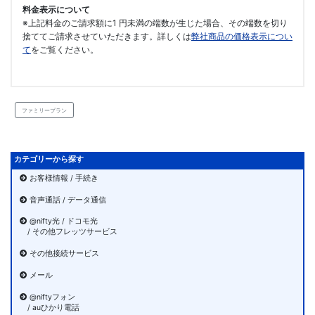
料金表示について
※上記料金のご請求額に1 円未満の端数が生じた場合、その端数を切り
捨ててご請求させていただきます。詳しくは
弊社商品の価格表示につい
て
をご覧ください。
ファミリープラン
カテゴリーから探す
お客様情報 / 手続き
音声通話 / データ通信
@nifty光 / ドコモ光
/ その他フレッツサービス
その他接続サービス
メール
@niftyフォン
/ auひかり電話