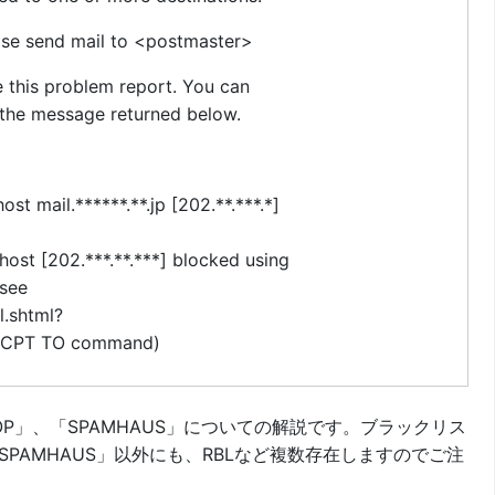
ease send mail to <postmaster>
e this problem report. You can
 the message returned below.
st mail.******.**.jp [202.**.***.*]
 host [202.***.**.***] blocked using
 see
l.shtml?
to RCPT TO command)
COP」、「SPAMHAUS」についての解説です。ブラックリス
SPAMHAUS」以外にも、RBLなど複数存在しますのでご注