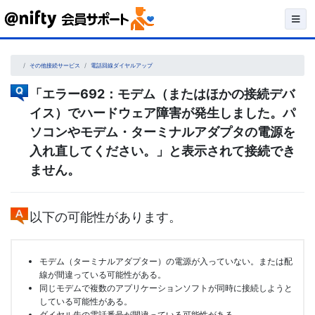
Skip
to
content
その他接続サービス
電話回線ダイヤルアップ
「エラー692：モデム（またはほかの接続デバ
イス）でハードウェア障害が発生しました。パ
ソコンやモデム・ターミナルアダプタの電源を
入れ直してください。」と表示されて接続でき
ません。
以下の可能性があります。
モデム（ターミナルアダプター）の電源が入っていない。または配
線が間違っている可能性がある。
同じモデムで複数のアプリケーションソフトが同時に接続しようと
している可能性がある。
ダイヤル先の電話番号が間違っている可能性がある。