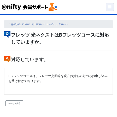
Skip
to
content
@nifty光 / ドコモ光 / その他フレッツサービス
Bフレッツ
フレッツ 光ネクストはBフレッツコースに対応
していますか。
対応しています。
Bフレッツコースは、フレッツ光回線を現在お持ちの方のみお申し込み
を受け付けております。
サービス内容