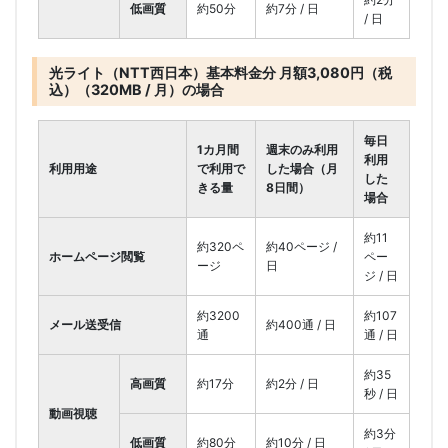
低画質
約50分
約7分 / 日
/ 日
光ライト（NTT西日本）基本料金分 月額3,080円（税
込）（320MB / 月）の場合
毎日
1カ月間
週末のみ利用
利用
利用用途
で利用で
した場合（月
した
きる量
8日間）
場合
約11
約320ペ
約40ページ /
ホームページ閲覧
ペー
ージ
日
ジ / 日
約3200
約107
メール送受信
約400通 / 日
通
通 / 日
約35
高画質
約17分
約2分 / 日
秒 / 日
動画視聴
約3分
低画質
約80分
約10分 / 日