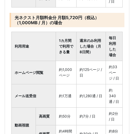
/ 日
光ネクスト月額料金分 月額5,720円（税込）
（1,000MB / 月）の場合
毎日
1カ月間
週末のみ利用
利用
利用用途
で利用で
した場合（月
した
きる量
8日間）
場合
約33
約1,000
約125ページ /
ホームページ閲覧
ペー
ページ
日
ジ / 日
約
メール送受信
約1万通
約1,280通 / 日
340
通 / 日
約2分
高画質
約50分
約7分 / 日
/ 日
動画視聴
約4時間
約8分
低画質
約30分 / 日