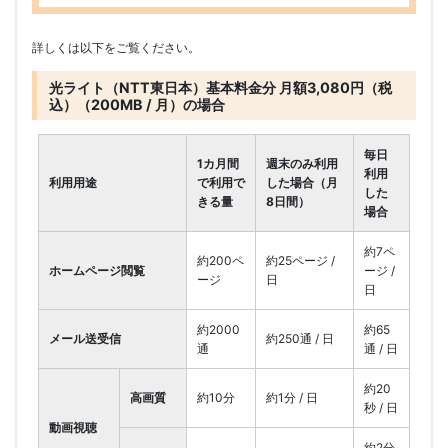
詳しくは以下をご覧ください。
光ライト（NTT東日本）基本料金分 月額3,080円（税
込）（200MB / 月）の場合
毎日
1カ月間
週末のみ利用
利用
利用用途
で利用で
した場合（月
した
きる量
8日間）
場合
約7ペ
約200ペ
約25ページ /
ホームページ閲覧
ージ /
ージ
日
日
約2000
約65
メール送受信
約250通 / 日
通
通 / 日
約20
高画質
約10分
約1分 / 日
秒 / 日
動画視聴
約2分