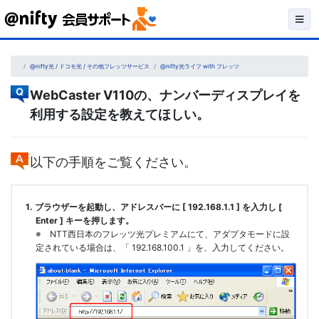
Skip
to
content
@nifty光 / ドコモ光 / その他フレッツサービス
@nifty光ライフ with フレッツ
WebCaster V110の、ナンバーディスプレイを
利用する設定を教えてほしい。
以下の手順をご覧ください。
1. ブラウザーを起動し、アドレスバーに [ 192.168.1.1 ] を入力し [
Enter ] キーを押します。
※ NTT西日本のフレッツ光プレミアムにて、アダプタモードに設
定されている場合は、「 192.168.100.1 」を、入力してください。