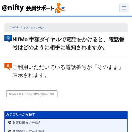
Skip
to
content
NifMo
オプションサービス
NifMo 半額ダイヤルで電話をかけると、電話番
号はどのように相手に通知されますか。
ご利用いただいている電話番号が「そのまま」
表示されます。
NifMo 半額ダイヤル / NifMo 10分かけ放題
カテゴリーから探す
お客様情報 / 手続き
音声通話 / データ通信