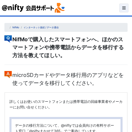
Skip
to
content
NifMo
インターネット接続 / データ通信
NifMoで購入したスマートフォンへ、ほかのス
マートフォンや携帯電話からデータを移行する
方法を教えてほしい。
microSDカードやデータ移行用のアプリなどを
使ってデータを移行してください。
詳しくはお使いのスマートフォンまたは携帯電話の回線事業者やメーカ
ーにお問い合せください。
データの移行方法について、@niftyでは会員向けの有料サポー
ト窓口「@niftyまかせて365」でご案内しています。