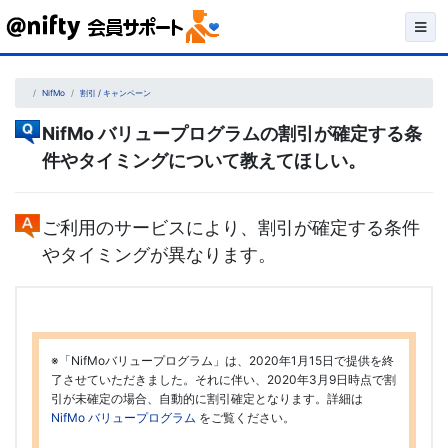
Skip
to
content
NifMo
割引 / キャンペーン
NifMo バリュープログラムの割引が確定する条
件やタイミングについて教えてほしい。
ご利用のサービスにより、割引が確定する条件
やタイミングが異なります。
※「NifMoバリュープログラム」は、2020年1月15日で提供を終
了させていただきました。それに伴い、2020年3月9日時点で割
引が未確定の場合、自動的に割引確定となります。詳細は
NifMo バリュープログラム
をご覧ください。